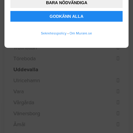
Tibro
BARA NÖDVÄNDIGA
Tidaholm
GODKÄNN ALLA
Tjörn
Sekretesspolicy
•
Om Murare.se
Tranemo
Trollhättan
Töreboda
Uddevalla
Ulricehamn
Vara
Vårgårda
Vänersborg
Åmål