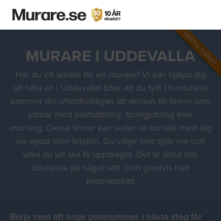
GRATIS TJÄNST
MURARE I UDDEVALLA
Har du ett arbete för en murare? Vi kan hjälpa dig
att hitta en i Uddevalla! Efter att du fyllt i formuläret
kommer din offertförfrågan att skickas till firmor som
jobbar med plattsättning, formgjutning eller
murning. Dessa firmor kan sedan ta kontakt med dig
via epost eller telefon. Du väljer helt själv om och
vilka du vill ska få uppdraget. Det är alltså inte
bindande på något sätt. Och givetvis helt
kostnadsfritt!
Börja med att ange postnummer. I nästa steg får