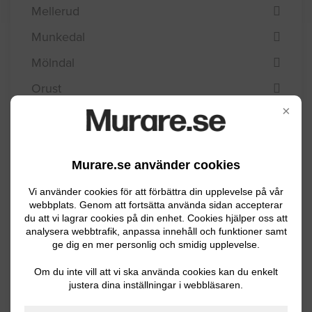
Mellerud
Munkedal
Mölndal
Orust
×
Partille
Skara
Skövde
Murare.se använder cookies
Sotenäs
Vi använder cookies för att förbättra din upplevelse på vår
webbplats. Genom att fortsätta använda sidan accepterar
Stenungsund
du att vi lagrar cookies på din enhet. Cookies hjälper oss att
analysera webbtrafik, anpassa innehåll och funktioner samt
Strömstad
ge dig en mer personlig och smidig upplevelse.
Svenljunga
Om du inte vill att vi ska använda cookies kan du enkelt
justera dina inställningar i webbläsaren.
Tanum