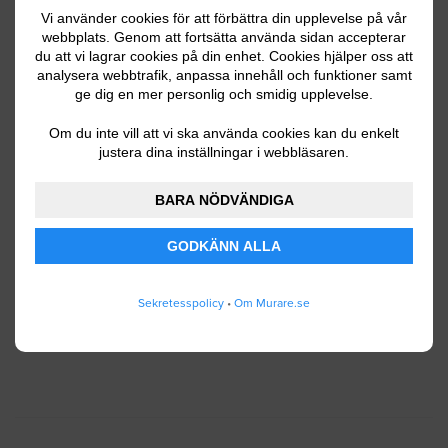
Vi använder cookies för att förbättra din upplevelse på vår
webbplats. Genom att fortsätta använda sidan accepterar
du att vi lagrar cookies på din enhet. Cookies hjälper oss att
Ditt telefonnummer
analysera webbtrafik, anpassa innehåll och funktioner samt
ge dig en mer personlig och smidig upplevelse.
Om du inte vill att vi ska använda cookies kan du enkelt
justera dina inställningar i webbläsaren.
Jag godkänner att Murare.se lagrar och använder
BARA NÖDVÄNDIGA
mina personuppgifter enligt
användarvillkoren
.
GODKÄNN ALLA
SKICKA IN
Sekretesspolicy
•
Om Murare.se