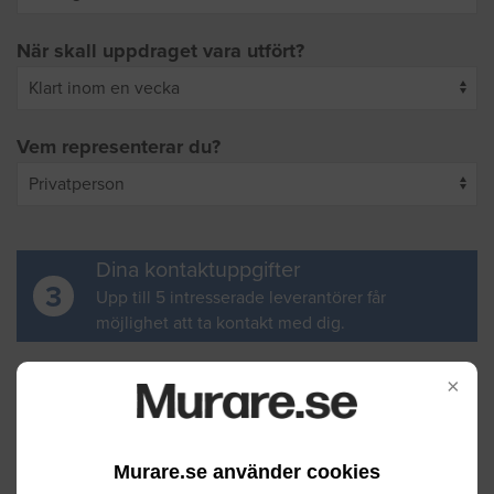
När skall uppdraget vara utfört?
Vem representerar du?
Dina kontaktuppgifter
3
Upp till 5 intresserade leverantörer får
möjlighet att ta kontakt med dig.
Ditt för- och efternamn
×
Murare.se använder cookies
Din e-postadress