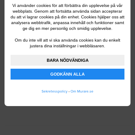
Vi använder cookies för att förbättra din upplevelse på vår
webbplats. Genom att fortsätta använda sidan accepterar
du att vi lagrar cookies på din enhet. Cookies hjälper oss att
Ditt telefonnummer
analysera webbtrafik, anpassa innehåll och funktioner samt
ge dig en mer personlig och smidig upplevelse.
Om du inte vill att vi ska använda cookies kan du enkelt
justera dina inställningar i webbläsaren.
Jag godkänner att Murare.se lagrar och använder
BARA NÖDVÄNDIGA
mina personuppgifter enligt
användarvillkoren
.
GODKÄNN ALLA
SKICKA IN
Sekretesspolicy
•
Om Murare.se