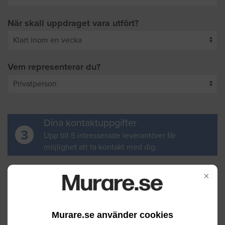
När skall uppdraget vara utfört?
Vem representerar du?
Dina kontaktuppgifter
3
Upp till 5 intresserade leverantörer får
möjlighet att ta kontakt med dig.
Ditt för- och efternamn
×
Murare.se använder cookies
Din e-postadress