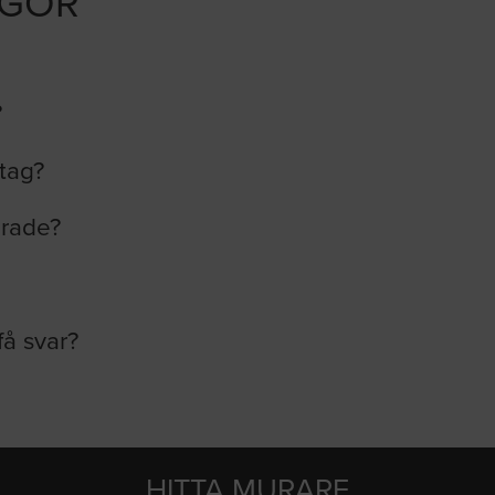
ÅGOR
?
etag?
erade?
få svar?
HITTA MURARE