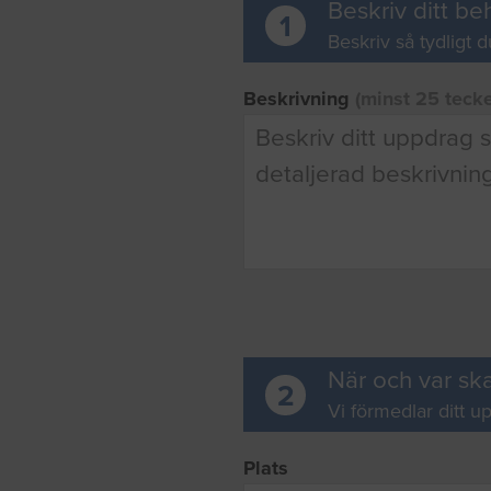
Beskriv ditt be
1
Beskriv så tydligt d
Beskrivning
(minst 25 teck
När och var ska
2
Vi förmedlar ditt up
Plats