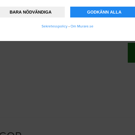
BARA NÖDVÄNDIGA
GODKÄNN ALLA
änner att Murare.se lagrar och använder mina
Sekretesspolicy
•
Om Murare.se
vändarvillkoren
.