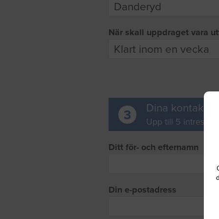
När skall uppdraget vara ut
Dina kontaktup
3
Upp till 5 intresse
Ditt för- och efternamn
d
Din e-postadress