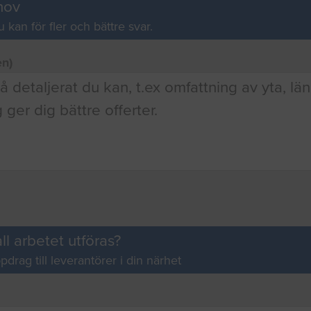
hov
u kan för fler och bättre svar.
en)
ll arbetet utföras?
pdrag till leverantörer i din närhet