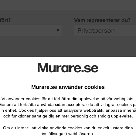
fört?
Vem representerar du?
pgifter
rade leverantörer får möjlighet att ta kontakt med dig.
Murare.se använder cookies
Vi använder cookies för att förbättra din upplevelse på vår webbplats.
Genom att fortsätta använda sidan accepterar du att vi lagrar cookies p
in enhet. Cookies hjälper oss att analysera webbtrafik, anpassa innehå
och funktioner samt ge dig en mer personlig och smidig upplevelse.
Ditt telefonnummer
Om du inte vill att vi ska använda cookies kan du enkelt justera dina
inställningar i webbläsaren.