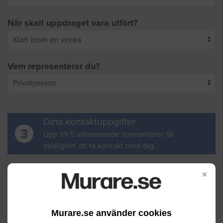
När skall uppdraget vara utfört?
Vem representerar du?
Dina kontaktuppgifter
3
Upp till 5 intresserade leverantörer får
möjlighet att ta kontakt med dig.
Ditt för- och efternamn
×
Murare.se använder cookies
Din e-postadress