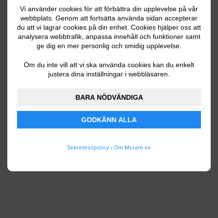
Vi använder cookies för att förbättra din upplevelse på vår
webbplats. Genom att fortsätta använda sidan accepterar
du att vi lagrar cookies på din enhet. Cookies hjälper oss att
Ditt telefonnummer
analysera webbtrafik, anpassa innehåll och funktioner samt
ge dig en mer personlig och smidig upplevelse.
Om du inte vill att vi ska använda cookies kan du enkelt
justera dina inställningar i webbläsaren.
Jag godkänner att Murare.se lagrar och använder
BARA NÖDVÄNDIGA
mina personuppgifter enligt
användarvillkoren
.
GODKÄNN ALLA
SKICKA IN
Sekretesspolicy
•
Om Murare.se