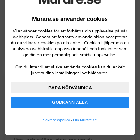
Hylte
Murare.se använder cookies
Kungsbacka
Vi använder cookies för att förbättra din upplevelse på vår
Laholm
webbplats. Genom att fortsätta använda sidan accepterar
du att vi lagrar cookies på din enhet. Cookies hjälper oss att
Varberg
analysera webbtrafik, anpassa innehåll och funktioner samt
ge dig en mer personlig och smidig upplevelse.
Om du inte vill att vi ska använda cookies kan du enkelt
justera dina inställningar i webbläsaren.
Kommuninformation
BARA NÖDVÄNDIGA
GODKÄNN ALLA
Halmstads kommun i Halland har ca 90000
invånare. Det fördelaktiga läget på västkusten
Sekretesspolicy
•
Om Murare.se
gör att företagandet utvecklas stadigt och
turismen frodas. I näringslivet domineras av
järn- och stålindustrin, mekanisk