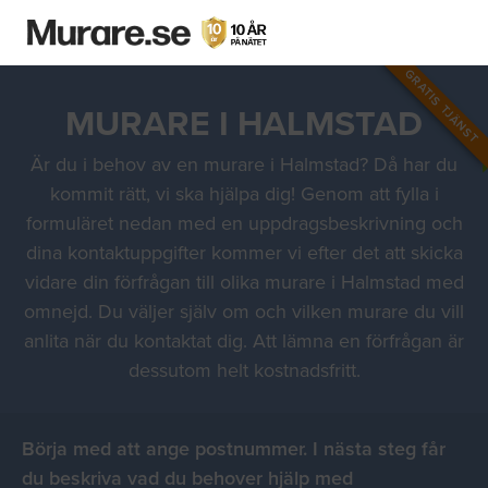
GRATIS TJÄNST
MURARE I HALMSTAD
Är du i behov av en murare i Halmstad? Då har du
kommit rätt, vi ska hjälpa dig! Genom att fylla i
formuläret nedan med en uppdragsbeskrivning och
dina kontaktuppgifter kommer vi efter det att skicka
vidare din förfrågan till olika murare i Halmstad med
omnejd. Du väljer själv om och vilken murare du vill
anlita när du kontaktat dig. Att lämna en förfrågan är
dessutom helt kostnadsfritt.
Börja med att ange postnummer. I nästa steg får
du beskriva vad du behover hjälp med