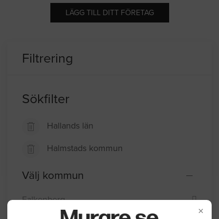
LÄGG TILL DITT FÖRETAG
Filtrering
Sökfilter
Hallands län
Halmstads kommun
Välj kommun
Falkenberg
×
Halmstad