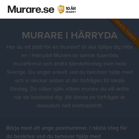
GRATIS TJÄNST
MURARE I HÄRRYDA
Har du ett jobb för en murare? Vi ska hjälpa dig hitta
en i Härryda! Murare.se samlar tusentals
murarfirmor och andra tjänsteföretag över hela
Sverige. Du anger enkelt vad du behöver hjälp med
och vi skickar sedan ut din förfrågan till lokala
företag. Du väljer själv vilken murare du vill anlita
när de kontaktat dig. Att lämna en förfrågan är
dessutom helt kostnadsfritt.
Börja med att ange postnummer. I nästa steg får
du beskriva vad du behover hjälp med