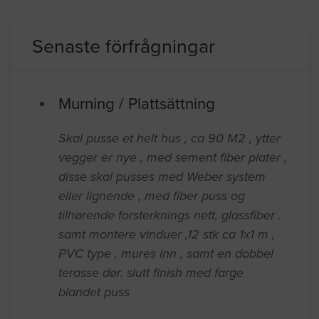
Senaste förfrågningar
Murning / Plattsättning
Skal pusse et helt hus , ca 90 M2 , ytter
vegger er nye , med sement fiber plater ,
disse skal pusses med Weber system
eller lignende , med fiber puss og
tilhørende forsterknings nett, glassfiber .
samt montere vinduer ,12 stk ca 1x1 m ,
PVC type , mures inn , samt en dobbel
terasse dør. slutt finish med farge
blandet puss