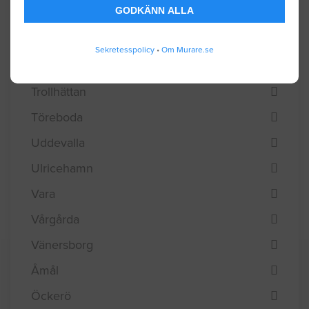
GODKÄNN ALLA
Tidaholm
Tjörn
Sekretesspolicy
•
Om Murare.se
Tranemo
Trollhättan
Töreboda
Uddevalla
Ulricehamn
Vara
Vårgårda
Vänersborg
Åmål
Öckerö