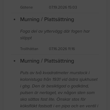
Götene
07.19.2026 15:03
Murning / Plattsättning
Foga del av yttervägg där fogen har
släppt
Trollhättan
07.16.2026 11:16
Murning / Plattsättning
Puts av två kvadratmeter murstock i
kolonistuga från 1931 vid östra sjukhuset
i gbg. Den är besiktigad o godkänd,
putsen är nertaget, ev någon sten som
ska sättas fast lite. Önskar stos för
köksfläkt fastsatt i en pipa och en ventil i