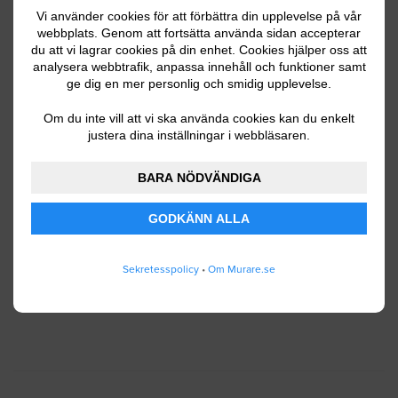
Vi använder cookies för att förbättra din upplevelse på vår
webbplats. Genom att fortsätta använda sidan accepterar
du att vi lagrar cookies på din enhet. Cookies hjälper oss att
Ditt telefonnummer
analysera webbtrafik, anpassa innehåll och funktioner samt
ge dig en mer personlig och smidig upplevelse.
Om du inte vill att vi ska använda cookies kan du enkelt
justera dina inställningar i webbläsaren.
Jag godkänner att Murare.se lagrar och använder
BARA NÖDVÄNDIGA
mina personuppgifter enligt
användarvillkoren
.
GODKÄNN ALLA
SKICKA IN
Sekretesspolicy
•
Om Murare.se