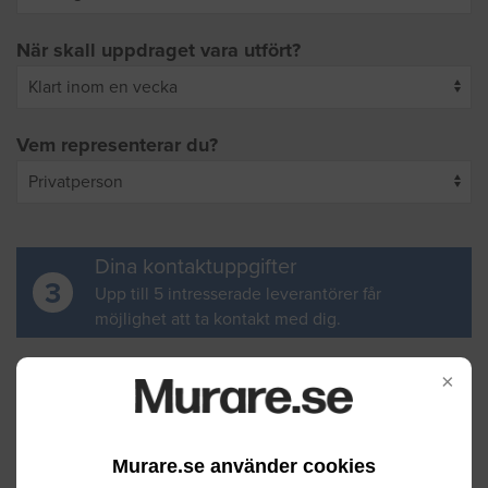
När skall uppdraget vara utfört?
Vem representerar du?
Dina kontaktuppgifter
3
Upp till 5 intresserade leverantörer får
möjlighet att ta kontakt med dig.
Ditt för- och efternamn
×
Murare.se använder cookies
Din e-postadress