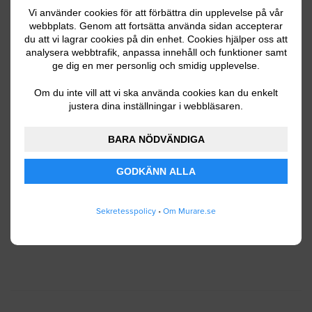
Vi använder cookies för att förbättra din upplevelse på vår
webbplats. Genom att fortsätta använda sidan accepterar
du att vi lagrar cookies på din enhet. Cookies hjälper oss att
Ditt telefonnummer
analysera webbtrafik, anpassa innehåll och funktioner samt
ge dig en mer personlig och smidig upplevelse.
Om du inte vill att vi ska använda cookies kan du enkelt
justera dina inställningar i webbläsaren.
Jag godkänner att Murare.se lagrar och använder
BARA NÖDVÄNDIGA
mina personuppgifter enligt
användarvillkoren
.
GODKÄNN ALLA
SKICKA IN
Sekretesspolicy
•
Om Murare.se