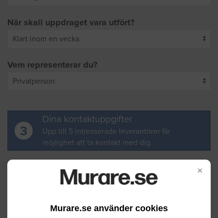
När skall uppdraget vara utfört?
Vem representerar du?
Dina kontaktuppgifter
3
Upp till 5 intresserade leverantörer får
möjlighet att ta kontakt med dig.
Ditt för- och efternamn
×
Murare.se använder cookies
Din e-postadress