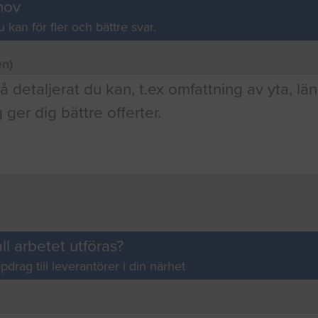
hov
u kan för fler och bättre svar.
en)
ll arbetet utföras?
pdrag till leverantörer i din närhet