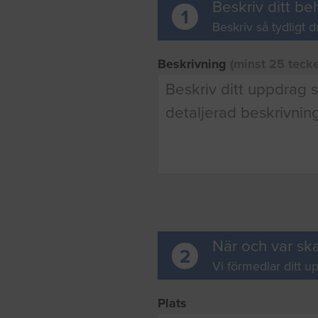
Beskriv ditt be
1
Beskriv så tydligt d
Beskrivning
(minst 25 teck
När och var ska
2
Vi förmedlar ditt up
Plats