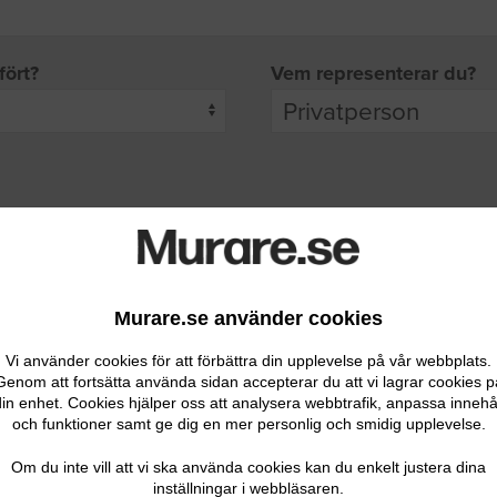
fört?
Vem representerar du?
pgifter
rade leverantörer får möjlighet att ta kontakt med dig.
Murare.se använder cookies
Vi använder cookies för att förbättra din upplevelse på vår webbplats.
Genom att fortsätta använda sidan accepterar du att vi lagrar cookies p
in enhet. Cookies hjälper oss att analysera webbtrafik, anpassa innehå
och funktioner samt ge dig en mer personlig och smidig upplevelse.
Ditt telefonnummer
Om du inte vill att vi ska använda cookies kan du enkelt justera dina
inställningar i webbläsaren.