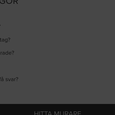
ÅGOR
?
etag?
erade?
få svar?
HITTA MURARE