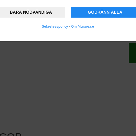
BARA NÖDVÄNDIGA
GODKÄNN ALLA
änner att Murare.se lagrar och använder mina
Sekretesspolicy
•
Om Murare.se
vändarvillkoren
.