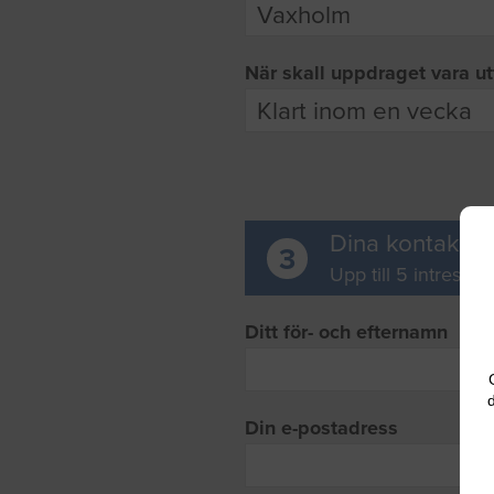
När skall uppdraget vara ut
Dina kontaktup
3
Upp till 5 intresse
Ditt för- och efternamn
d
Din e-postadress