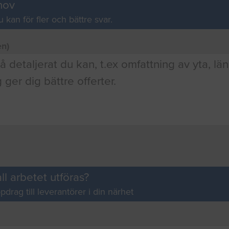
hov
u kan för fler och bättre svar.
en)
ll arbetet utföras?
pdrag till leverantörer i din närhet