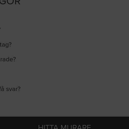
ÅGOR
?
etag?
erade?
få svar?
HITTA MURARE