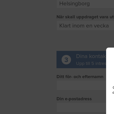
När skall uppdraget vara ut
Dina kontaktup
3
Upp till 5 intresse
Ditt för- och efternamn
d
Din e-postadress