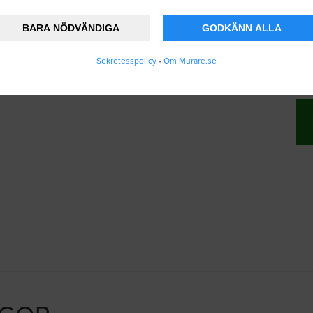
BARA NÖDVÄNDIGA
GODKÄNN ALLA
änner att Murare.se lagrar och använder mina
Sekretesspolicy
•
Om Murare.se
vändarvillkoren
.