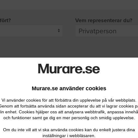
fört?
Vem representerar du?
pgifter
rade leverantörer får möjlighet att ta kontakt med dig.
Murare.se använder cookies
Vi använder cookies för att förbättra din upplevelse på vår webbplats.
Genom att fortsätta använda sidan accepterar du att vi lagrar cookies p
in enhet. Cookies hjälper oss att analysera webbtrafik, anpassa innehå
och funktioner samt ge dig en mer personlig och smidig upplevelse.
Ditt telefonnummer
Om du inte vill att vi ska använda cookies kan du enkelt justera dina
inställningar i webbläsaren.