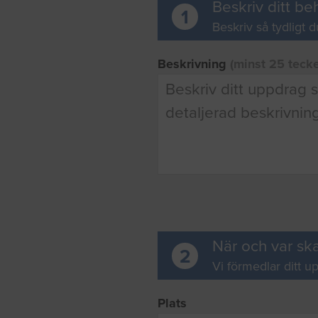
Beskriv ditt be
1
Beskriv så tydligt d
Beskrivning
(minst 25 teck
När och var ska
2
Vi förmedlar ditt up
Plats