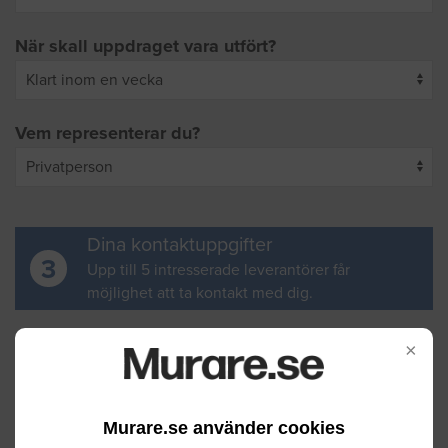
När skall uppdraget vara utfört?
Vem representerar du?
Dina kontaktuppgifter
3
Upp till 5 intresserade leverantörer får
möjlighet att ta kontakt med dig.
Ditt för- och efternamn
×
Murare.se använder cookies
Din e-postadress