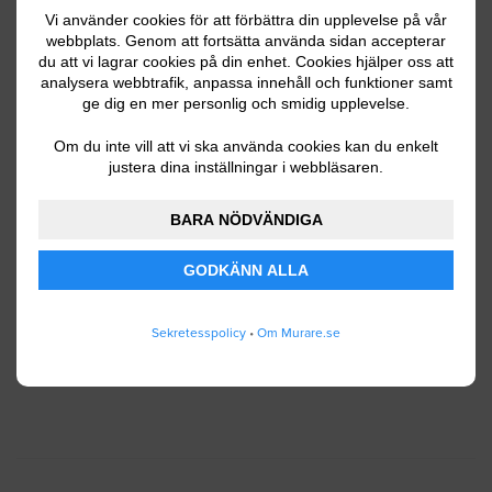
Vi använder cookies för att förbättra din upplevelse på vår
webbplats. Genom att fortsätta använda sidan accepterar
du att vi lagrar cookies på din enhet. Cookies hjälper oss att
Ditt telefonnummer
analysera webbtrafik, anpassa innehåll och funktioner samt
ge dig en mer personlig och smidig upplevelse.
Om du inte vill att vi ska använda cookies kan du enkelt
justera dina inställningar i webbläsaren.
Jag godkänner att Murare.se lagrar och använder
BARA NÖDVÄNDIGA
mina personuppgifter enligt
användarvillkoren
.
GODKÄNN ALLA
SKICKA IN
Sekretesspolicy
•
Om Murare.se