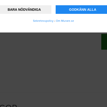
BARA NÖDVÄNDIGA
GODKÄNN ALLA
änner att Murare.se lagrar och använder mina
Sekretesspolicy
•
Om Murare.se
vändarvillkoren
.