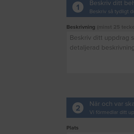
Beskriv ditt be
1
Beskriv så tydligt d
Beskrivning
(minst 25 teck
När och var ska
2
Vi förmedlar ditt up
Plats