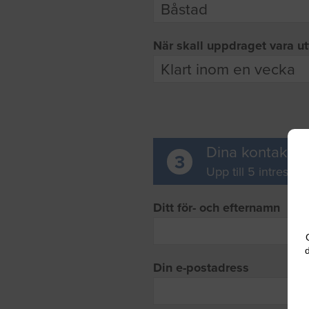
När skall uppdraget vara ut
Dina kontaktup
3
Upp till 5 intresse
Ditt för- och efternamn
d
Din e-postadress