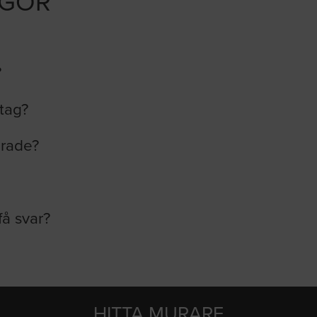
ÅGOR
?
etag?
erade?
få svar?
HITTA MURARE