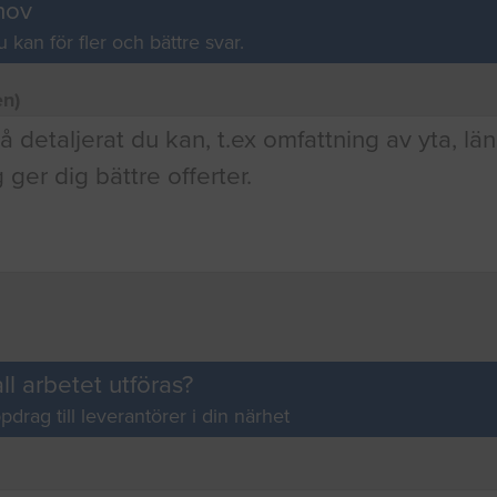
hov
u kan för fler och bättre svar.
en)
ll arbetet utföras?
pdrag till leverantörer i din närhet