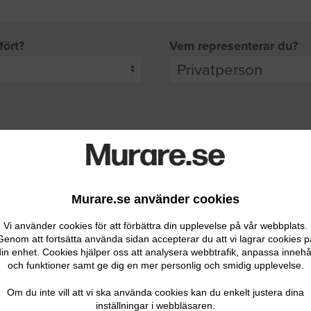
fört?
Vem representerar du?
pgifter
rade leverantörer får möjlighet att ta kontakt med dig.
Murare.se använder cookies
Vi använder cookies för att förbättra din upplevelse på vår webbplats.
Genom att fortsätta använda sidan accepterar du att vi lagrar cookies p
in enhet. Cookies hjälper oss att analysera webbtrafik, anpassa innehå
och funktioner samt ge dig en mer personlig och smidig upplevelse.
Ditt telefonnummer
Om du inte vill att vi ska använda cookies kan du enkelt justera dina
inställningar i webbläsaren.