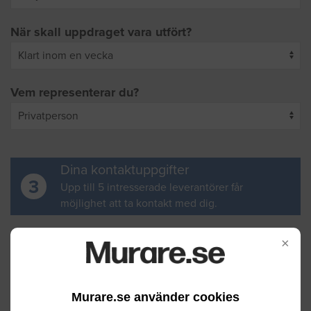
När skall uppdraget vara utfört?
Vem representerar du?
Dina kontaktuppgifter
3
Upp till 5 intresserade leverantörer får
möjlighet att ta kontakt med dig.
Ditt för- och efternamn
×
Murare.se använder cookies
Din e-postadress