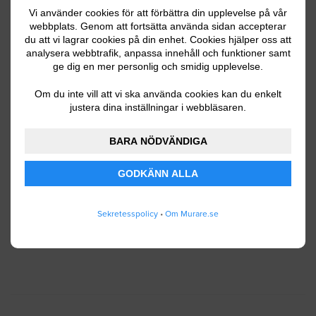
Vi använder cookies för att förbättra din upplevelse på vår
webbplats. Genom att fortsätta använda sidan accepterar
du att vi lagrar cookies på din enhet. Cookies hjälper oss att
Ditt telefonnummer
analysera webbtrafik, anpassa innehåll och funktioner samt
ge dig en mer personlig och smidig upplevelse.
Om du inte vill att vi ska använda cookies kan du enkelt
justera dina inställningar i webbläsaren.
Jag godkänner att Murare.se lagrar och använder
BARA NÖDVÄNDIGA
mina personuppgifter enligt
användarvillkoren
.
GODKÄNN ALLA
SKICKA IN
Sekretesspolicy
•
Om Murare.se