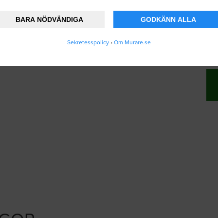
BARA NÖDVÄNDIGA
GODKÄNN ALLA
änner att Murare.se lagrar och använder mina
Sekretesspolicy
•
Om Murare.se
vändarvillkoren
.