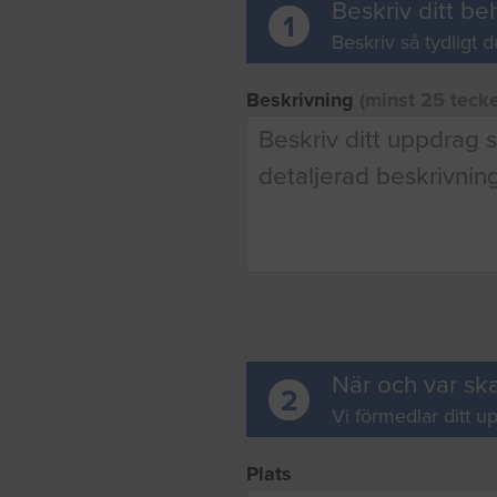
Beskriv ditt be
1
Beskriv så tydligt d
Beskrivning
(minst 25 teck
När och var ska
2
Vi förmedlar ditt up
Plats