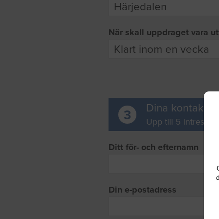
När skall uppdraget vara ut
Dina kontaktup
3
Upp till 5 intresse
Ditt för- och efternamn
d
Din e-postadress