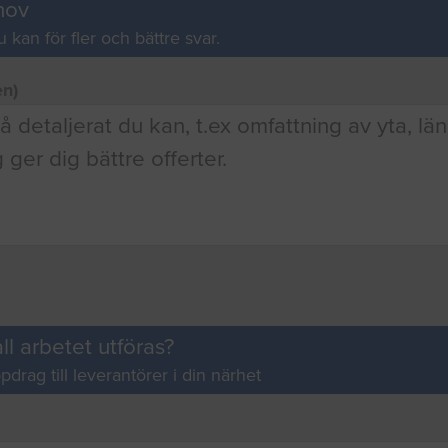
hov
u kan för fler och bättre svar.
en)
ll arbetet utföras?
pdrag till leverantörer i din närhet