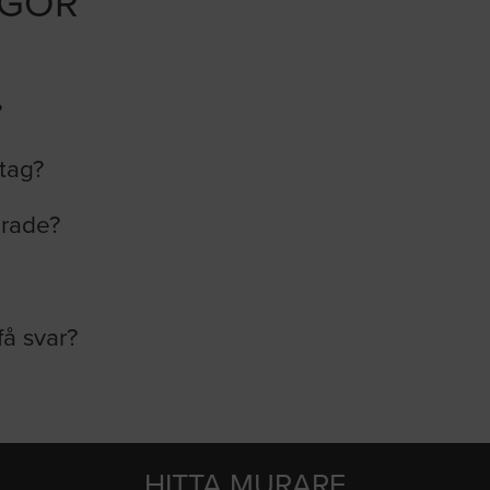
ÅGOR
?
etag?
erade?
få svar?
HITTA MURARE