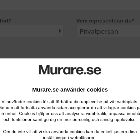
fört?
Vem representerar du?
pgifter
rade leverantörer får möjlighet att ta kontakt med dig.
Murare.se använder cookies
Vi använder cookies för att förbättra din upplevelse på vår webbplats.
Genom att fortsätta använda sidan accepterar du att vi lagrar cookies p
in enhet. Cookies hjälper oss att analysera webbtrafik, anpassa innehå
och funktioner samt ge dig en mer personlig och smidig upplevelse.
Ditt telefonnummer
Om du inte vill att vi ska använda cookies kan du enkelt justera dina
inställningar i webbläsaren.