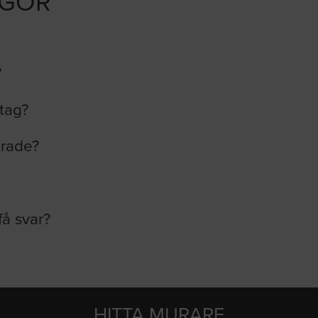
ÅGOR
?
etag?
erade?
få svar?
HITTA MURARE