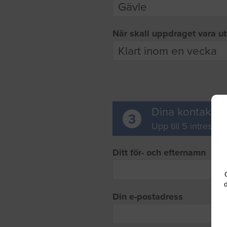
När skall uppdraget vara ut
Dina kontaktup
3
Upp till 5 intresse
Ditt för- och efternamn
d
Din e-postadress