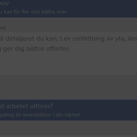
hov
u kan för fler och bättre svar.
en)
ll arbetet utföras?
pdrag till leverantörer i din närhet