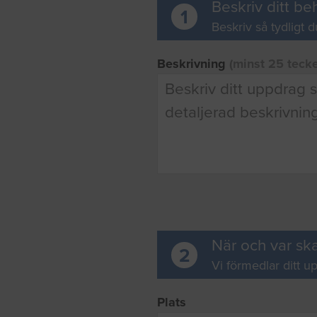
Beskriv ditt be
1
Beskriv så tydligt d
Beskrivning
(minst 25 teck
När och var ska
2
Vi förmedlar ditt up
Plats