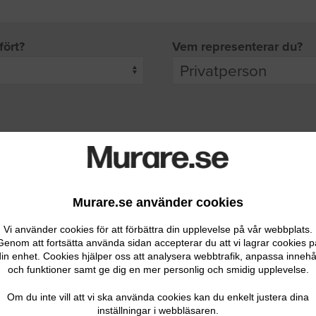
fört?
Vem representerar du?
pgifter
rade leverantörer får möjlighet att ta kontakt med dig.
Murare.se använder cookies
Vi använder cookies för att förbättra din upplevelse på vår webbplats.
Genom att fortsätta använda sidan accepterar du att vi lagrar cookies p
in enhet. Cookies hjälper oss att analysera webbtrafik, anpassa innehå
och funktioner samt ge dig en mer personlig och smidig upplevelse.
Ditt telefonnummer
Om du inte vill att vi ska använda cookies kan du enkelt justera dina
inställningar i webbläsaren.