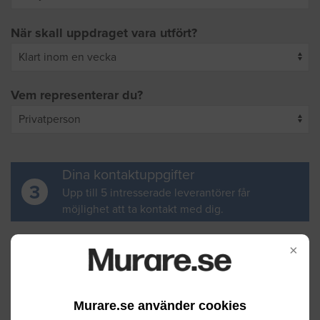
När skall uppdraget vara utfört?
Vem representerar du?
Dina kontaktuppgifter
3
Upp till 5 intresserade leverantörer får
möjlighet att ta kontakt med dig.
Ditt för- och efternamn
×
Murare.se använder cookies
Din e-postadress