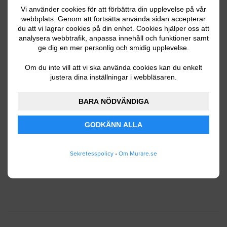
Vi använder cookies för att förbättra din upplevelse på vår
webbplats. Genom att fortsätta använda sidan accepterar
du att vi lagrar cookies på din enhet. Cookies hjälper oss att
Ditt telefonnummer
analysera webbtrafik, anpassa innehåll och funktioner samt
ge dig en mer personlig och smidig upplevelse.
Om du inte vill att vi ska använda cookies kan du enkelt
justera dina inställningar i webbläsaren.
Jag godkänner att Murare.se lagrar och använder
BARA NÖDVÄNDIGA
mina personuppgifter enligt
användarvillkoren
.
GODKÄNN ALLA
SKICKA IN
Sekretesspolicy
•
Om Murare.se