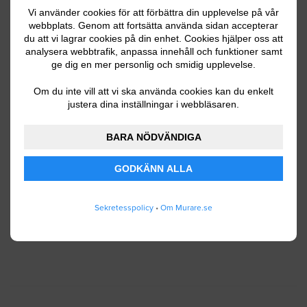
Vi använder cookies för att förbättra din upplevelse på vår
webbplats. Genom att fortsätta använda sidan accepterar
du att vi lagrar cookies på din enhet. Cookies hjälper oss att
Ditt telefonnummer
analysera webbtrafik, anpassa innehåll och funktioner samt
ge dig en mer personlig och smidig upplevelse.
Om du inte vill att vi ska använda cookies kan du enkelt
justera dina inställningar i webbläsaren.
Jag godkänner att Murare.se lagrar och använder
BARA NÖDVÄNDIGA
mina personuppgifter enligt
användarvillkoren
.
GODKÄNN ALLA
SKICKA IN
Sekretesspolicy
•
Om Murare.se