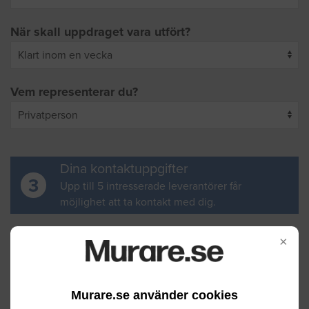
När skall uppdraget vara utfört?
Vem representerar du?
Dina kontaktuppgifter
3
Upp till 5 intresserade leverantörer får
möjlighet att ta kontakt med dig.
Ditt för- och efternamn
×
Murare.se använder cookies
Din e-postadress