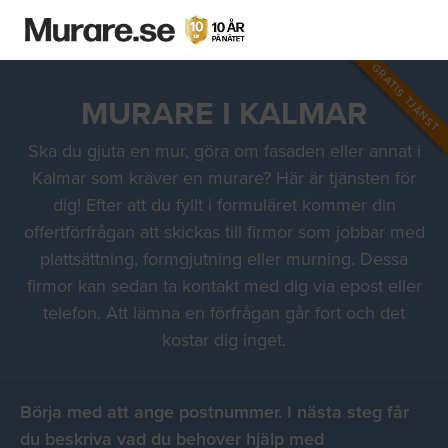
GRATIS TJÄNST
MURARE I KALMAR
Ska du gjuta en mur, göra om fasaden eller annat i
Kalmar som kräver en murare? Här är tjänsten för
dig! Efter att du fyllt i formuläret kommer din
offertförfrågan att skickas till firmor som jobbar med
plattsättning, formgjutning eller murning. Dessa
firmor kan sedan ta kontakt med dig via epost eller
telefon. Att lämna en förfrågan går fort och det
kostar dig inget.
Börja med att ange postnummer. I nästa steg får
du beskriva vad du behover hjälp med