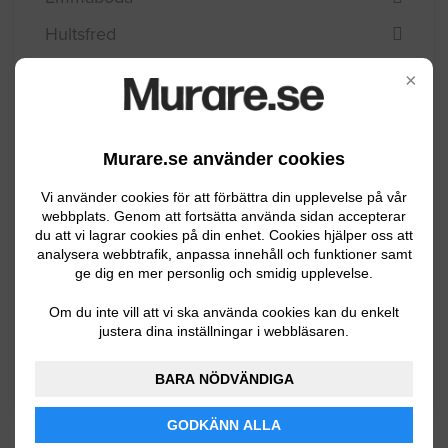
Hultsfred
Högsby
×
Kalmar
Mönsterås
Murare.se använder cookies
Mörbylånga
Vi använder cookies för att förbättra din upplevelse på vår
webbplats. Genom att fortsätta använda sidan accepterar
Nybro
du att vi lagrar cookies på din enhet. Cookies hjälper oss att
Oskarshamn
analysera webbtrafik, anpassa innehåll och funktioner samt
ge dig en mer personlig och smidig upplevelse.
Torsås
Om du inte vill att vi ska använda cookies kan du enkelt
Vimmerby
justera dina inställningar i webbläsaren.
Västervik
BARA NÖDVÄNDIGA
GODKÄNN ALLA