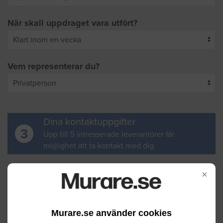
När skall uppdraget vara utfört?
Vem representerar du?
Dina kontaktuppgifter
3
Upp till 5 intresserade leverantörer får
möjlighet att ta kontakt med dig.
Ditt för- och efternamn
×
Murare.se använder cookies
Din e-postadress