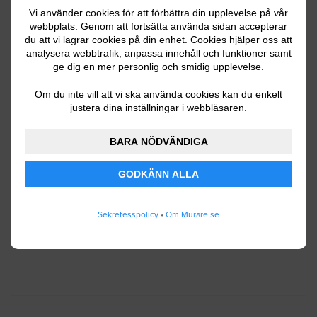
Vi använder cookies för att förbättra din upplevelse på vår
webbplats. Genom att fortsätta använda sidan accepterar
du att vi lagrar cookies på din enhet. Cookies hjälper oss att
Ditt telefonnummer
analysera webbtrafik, anpassa innehåll och funktioner samt
ge dig en mer personlig och smidig upplevelse.
Om du inte vill att vi ska använda cookies kan du enkelt
justera dina inställningar i webbläsaren.
Jag godkänner att Murare.se lagrar och använder
BARA NÖDVÄNDIGA
mina personuppgifter enligt
användarvillkoren
.
GODKÄNN ALLA
SKICKA IN
Sekretesspolicy
•
Om Murare.se