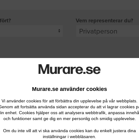
fört?
Vem representerar du?
pgifter
rade leverantörer får möjlighet att ta kontakt med dig.
Murare.se använder cookies
Vi använder cookies för att förbättra din upplevelse på vår webbplats.
Genom att fortsätta använda sidan accepterar du att vi lagrar cookies p
in enhet. Cookies hjälper oss att analysera webbtrafik, anpassa innehå
och funktioner samt ge dig en mer personlig och smidig upplevelse.
Ditt telefonnummer
Om du inte vill att vi ska använda cookies kan du enkelt justera dina
inställningar i webbläsaren.