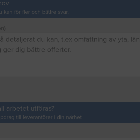
hov
u kan för fler och bättre svar.
en)
ll arbetet utföras?
pdrag till leverantörer i din närhet