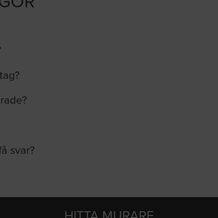
ÅGOR
?
etag?
erade?
få svar?
HITTA MURARE