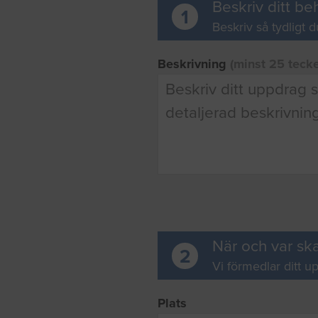
Beskriv ditt be
1
Beskriv så tydligt d
Beskrivning
(minst 25 teck
När och var ska
2
Vi förmedlar ditt up
Plats