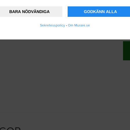
BARA NÖDVÄNDIGA
GODKÄNN ALLA
änner att Murare.se lagrar och använder mina
Sekretesspolicy
•
Om Murare.se
vändarvillkoren
.