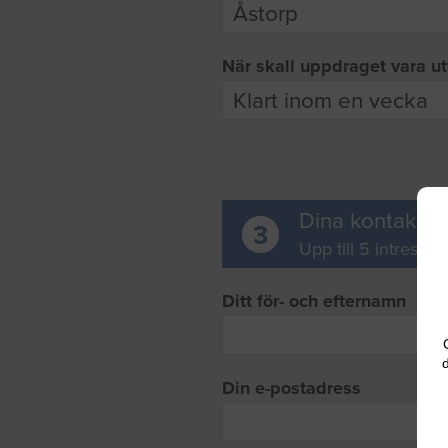
När skall uppdraget vara ut
Dina kontaktup
3
Upp till 5 intresse
Ditt för- och efternamn
d
Din e-postadress