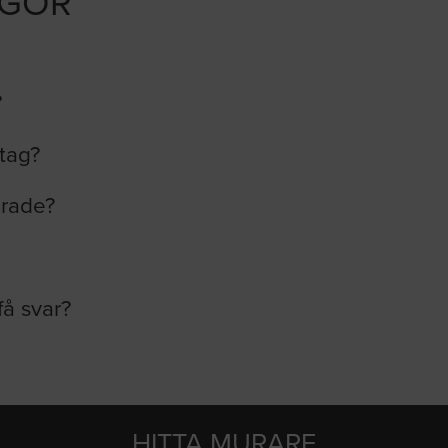
ÅGOR
?
etag?
erade?
få svar?
HITTA MURARE