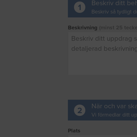
Beskriv ditt be
1
Beskriv så tydligt d
Beskrivning
(minst 25 teck
När och var ska
2
Vi förmedlar ditt up
Plats