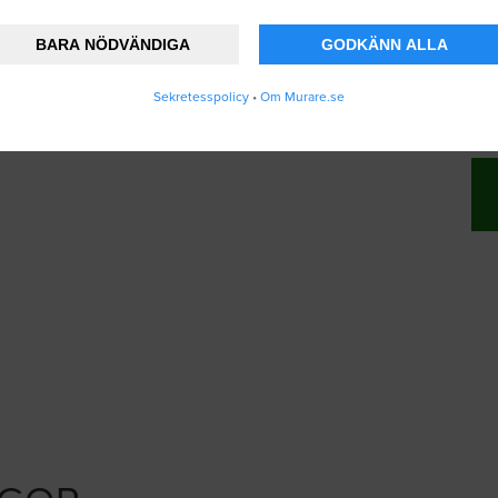
BARA NÖDVÄNDIGA
GODKÄNN ALLA
änner att Murare.se lagrar och använder mina
Sekretesspolicy
•
Om Murare.se
vändarvillkoren
.