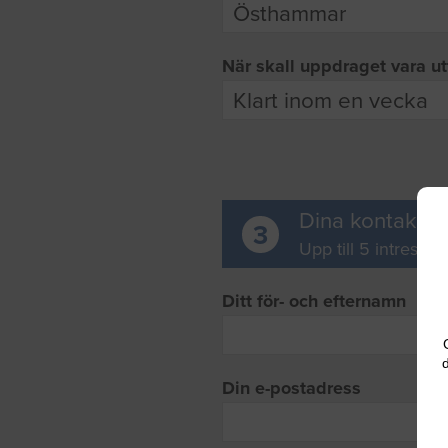
När skall uppdraget vara ut
Dina kontaktup
3
Upp till 5 intresse
Ditt för- och efternamn
d
Din e-postadress