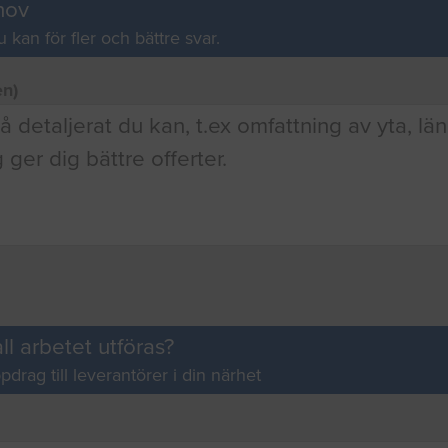
hov
u kan för fler och bättre svar.
en)
ll arbetet utföras?
pdrag till leverantörer i din närhet