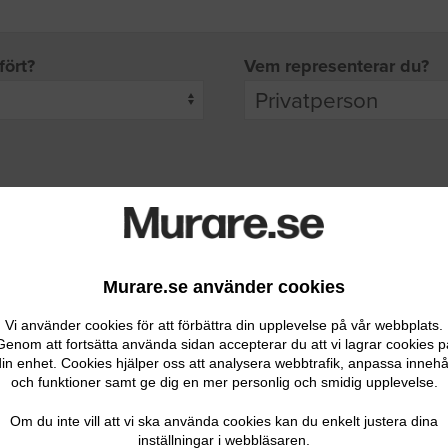
fört?
Vem representerar du?
pgifter
rade leverantörer får möjlighet att ta kontakt med dig.
Murare.se använder cookies
Vi använder cookies för att förbättra din upplevelse på vår webbplats.
Genom att fortsätta använda sidan accepterar du att vi lagrar cookies p
in enhet. Cookies hjälper oss att analysera webbtrafik, anpassa innehå
och funktioner samt ge dig en mer personlig och smidig upplevelse.
Ditt telefonnummer
Om du inte vill att vi ska använda cookies kan du enkelt justera dina
inställningar i webbläsaren.