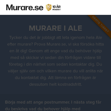
GRATIS TJÄNST
MURARE I ALE
Tycker du det är jobbigt att leta igenom hela Ale
efter murare? Prova Murare.se, vi ska försöka hitta
en åt dig! Genom att ange vad du behöver hjälp
med så skickar vi sedan din förfrågan vidare till
företag i din närhet som sedan kontaktar dig. Du
väljer själv om och vilken murare du vill anlita när
du kontaktat dig. Att lämna en förfrågan är
dessutom helt kostnadsfritt.
Börja med att ange postnummer. I nästa steg får
du beskriva vad du behover hjälp med