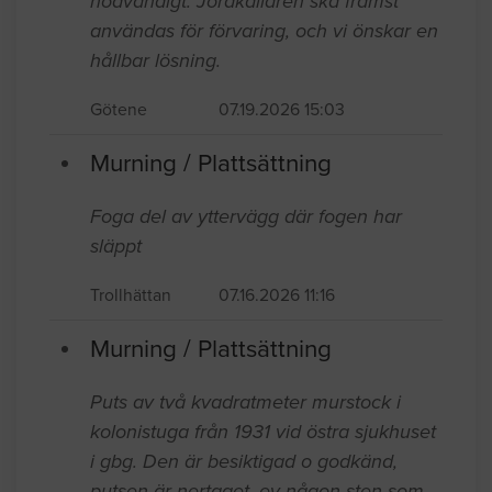
nödvändigt. Jordkällaren ska främst
användas för förvaring, och vi önskar en
hållbar lösning.
Götene
07.19.2026 15:03
Murning / Plattsättning
Foga del av yttervägg där fogen har
släppt
Trollhättan
07.16.2026 11:16
Murning / Plattsättning
Puts av två kvadratmeter murstock i
kolonistuga från 1931 vid östra sjukhuset
i gbg. Den är besiktigad o godkänd,
putsen är nertaget, ev någon sten som