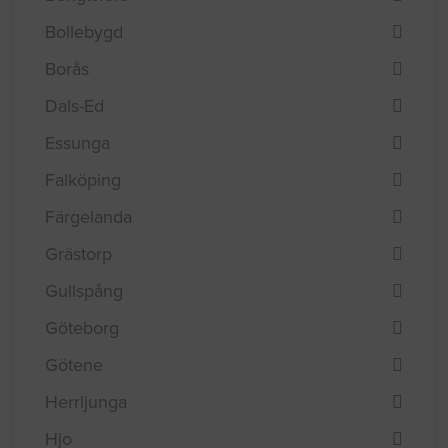
Bollebygd
Borås
Dals-Ed
Essunga
Falköping
Färgelanda
Grästorp
Gullspång
Göteborg
Götene
Herrljunga
Hjo