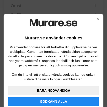
Orust
Partille
×
Skara
Skövde
Murare.se använder cookies
Sotenäs
Vi använder cookies för att förbättra din upplevelse på vår
Stenungsund
webbplats. Genom att fortsätta använda sidan accepterar
du att vi lagrar cookies på din enhet. Cookies hjälper oss att
Strömstad
analysera webbtrafik, anpassa innehåll och funktioner samt
ge dig en mer personlig och smidig upplevelse.
Svenljunga
Om du inte vill att vi ska använda cookies kan du enkelt
Tanum
justera dina inställningar i webbläsaren.
Tibro
BARA NÖDVÄNDIGA
Tidaholm
GODKÄNN ALLA
Tjörn