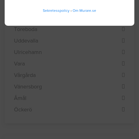
Tranemo
Sekretesspolicy
•
Om Murare.se
Trollhättan
Töreboda
Uddevalla
Ulricehamn
Vara
Vårgårda
Vänersborg
Åmål
Öckerö