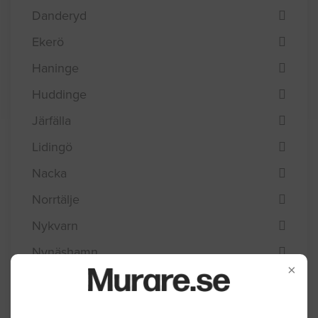
Danderyd
Ekerö
Haninge
Huddinge
Järfälla
Lidingö
Nacka
Norrtälje
Nykvarn
Nynäshamn
×
Salem
Sigtuna