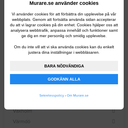
Murare.se använder cookies
Sollentuna
Vi använder cookies för att förbättra din upplevelse på vår
Solna
webbplats. Genom att fortsätta använda sidan accepterar
du att vi lagrar cookies på din enhet. Cookies hjälper oss att
Stockholm
analysera webbtrafik, anpassa innehåll och funktioner samt
ge dig en mer personlig och smidig upplevelse.
Sundbyberg
Södertälje
Om du inte vill att vi ska använda cookies kan du enkelt
justera dina inställningar i webbläsaren.
Tyresö
BARA NÖDVÄNDIGA
Täby
Upplands Väsby
GODKÄNN ALLA
Upplands-Bro
Sekretesspolicy
•
Om Murare.se
Vallentuna
Vaxholm
Värmdö