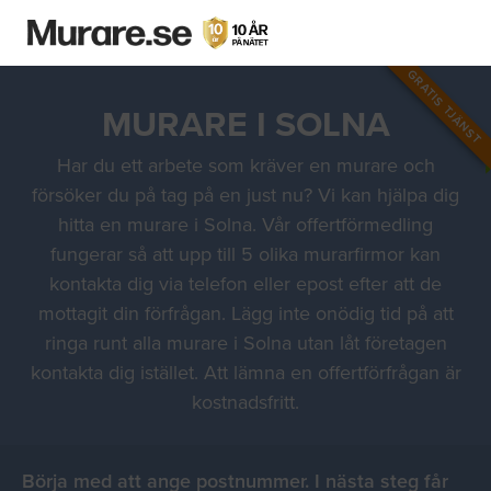
GRATIS TJÄNST
MURARE I SOLNA
Har du ett arbete som kräver en murare och
försöker du på tag på en just nu? Vi kan hjälpa dig
hitta en murare i Solna. Vår offertförmedling
fungerar så att upp till 5 olika murarfirmor kan
kontakta dig via telefon eller epost efter att de
mottagit din förfrågan. Lägg inte onödig tid på att
ringa runt alla murare i Solna utan låt företagen
kontakta dig istället. Att lämna en offertförfrågan är
kostnadsfritt.
Börja med att ange postnummer. I nästa steg får