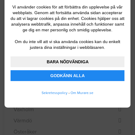
Vi använder cookies för att förbättra din upplevelse på vår
Solna
webbplats. Genom att fortsätta använda sidan accepterar
du att vi lagrar cookies på din enhet. Cookies hjälper oss att
Stockholm
analysera webbtrafik, anpassa innehåll och funktioner samt
ge dig en mer personlig och smidig upplevelse.
Sundbyberg
Om du inte vill att vi ska använda cookies kan du enkelt
Södertälje
justera dina inställningar i webbläsaren.
Tyresö
BARA NÖDVÄNDIGA
Täby
Upplands Väsby
GODKÄNN ALLA
Upplands-Bro
Sekretesspolicy
•
Om Murare.se
Vallentuna
Vaxholm
Värmdö
Österåker