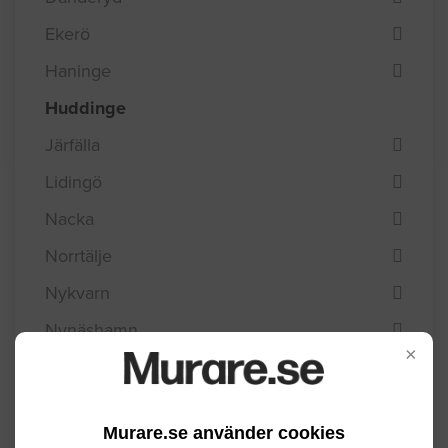
Ekerö
Haninge
Huddinge
Järfälla
Lidingö
Nacka
Norrtälje
Nykvarn
Nynäshamn
×
Salem
Sigtuna
Murare.se använder cookies
Sollentuna