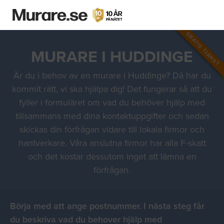
GRATIS TJÄNST
MURARE I HUDDINGE
Är du i behov av en murare i Huddinge? Då har du
kommit rätt, vi ska hjälpa dig! Det fungerar så att du
fyller i formuläret om vad du behöver hjälp med
tillsammans med dina kontaktuppgifter och sedan
skickas din förfrågan vidare till lokala firmor och
hantverkare. Våra anslutna firmor har alla F-skatt
och det kostar dessutom inget att lämna en
förfrågan.
Börja med att ange postnummer. I nästa steg får
du beskriva vad du behover hjälp med