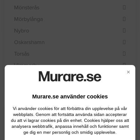
Mönsterås
Mörbylånga
Nybro
Oskarshamn
Torsås
Vimmerby
×
Västervik
Murare.se använder cookies
Vi använder cookies för att förbättra din upplevelse på vår
Kommuninformation
webbplats. Genom att fortsätta använda sidan accepterar
du att vi lagrar cookies på din enhet. Cookies hjälper oss att
analysera webbtrafik, anpassa innehåll och funktioner samt
ge dig en mer personlig och smidig upplevelse.
I Emmaboda kommun bor det ca 9300