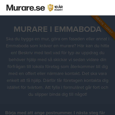
GRATIS TJÄNST
MURARE I EMMABODA
Ska du bygga en mur, göra om fasaden eller annat i
Emmaboda som kräver en murare? Här kan du hitta
en! Beskriv med text vad för typ av uppdrag du
behöver hjälp med så skickar vi sedan vidare din
förfrågan till lokala företag som återkommer till dig
med en offert eller närmare kontakt. Det ska vara
enkelt att få hjälp. Därför får företagen kontakta dig
istället för tvärtom. Att fylla i formuläret går fort och
du slipper binda dig till något!
Börja med att ange postnummer. I nästa steg får