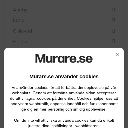
Aneby
Eksjö
Gislaved
Gnosjö
Habo
×
Jönköping
Mullsjö
Murare.se använder cookies
Nässjö
Vi använder cookies för att förbättra din upplevelse på vår
webbplats. Genom att fortsätta använda sidan accepterar
Sävsjö
du att vi lagrar cookies på din enhet. Cookies hjälper oss att
analysera webbtrafik, anpassa innehåll och funktioner samt
Tranås
ge dig en mer personlig och smidig upplevelse.
Vaggeryd
Om du inte vill att vi ska använda cookies kan du enkelt
Vetlanda
justera dina inställningar i webbläsaren.