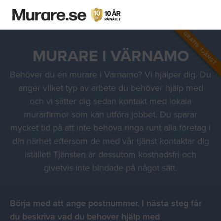
GRATIS TJÄNST
MURARE I VÄRNAMO
Behöver du en murare i Värnamo? Vi hjälper dig. Du
anger vilket typ av arbete du behöver hjälp med
och vi sätter dig sedan kontakt med lokala
murarfirmor som kan utföra jobbet. Du sparar
mycket tid på att inte behöva ringa runt alla företag i
din närhet eftersom de med vår tjänst kontaktar dig
istället! Tjänsten är dessutom kostnadsfri och
givetvis inte bindade på något sätt.
Börja med att ange postnummer. I nästa steg får
du beskriva vad du behover hjälp med