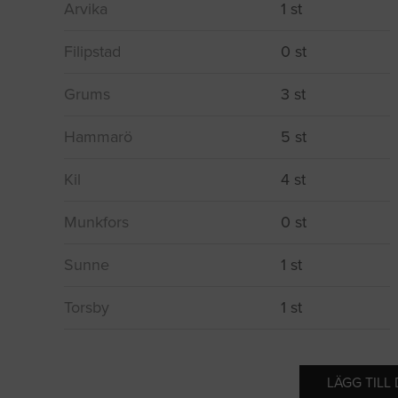
Arvika
1 st
Filipstad
0 st
Grums
3 st
Hammarö
5 st
Kil
4 st
Munkfors
0 st
Sunne
1 st
Torsby
1 st
LÄGG TILL