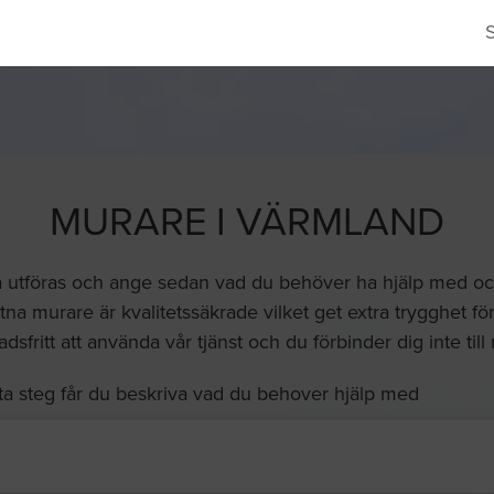
MURARE I VÄRMLAND
a utföras och ange sedan vad du behöver ha hjälp med och 
na murare är kvalitetssäkrade vilket get extra trygghet för
dsfritt att använda vår tjänst och du förbinder dig inte till
ta steg får du beskriva vad du behover hjälp med