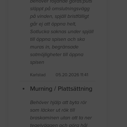
behöver följande göras:puts
släppt på omslutningsvägg
på vinden, spjäll bristfälligt
går ej att öppna helt,
Sotlucka saknas under spjäll
till öppna spisen och ska
muras in, begränsade
sotmöjligheter till öppna
spisen
Karlstad
05.20.2026 11:41
Murning / Plattsättning
Behöver hjälp att byta rör
som läcker ut rök till
braskaminen utan att ta ner
tegelväggen och göra hål