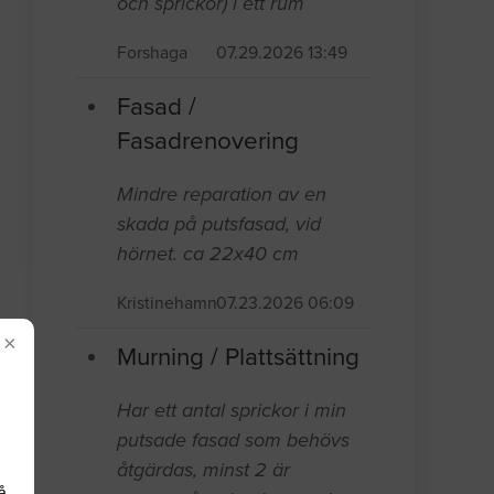
och sprickor) i ett rum
Forshaga
07.29.2026 13:49
Fasad /
Fasadrenovering
Mindre reparation av en
skada på putsfasad, vid
hörnet. ca 22x40 cm
Kristinehamn
07.23.2026 06:09
×
Murning / Plattsättning
Har ett antal sprickor i min
putsade fasad som behövs
åtgärdas, minst 2 är
å