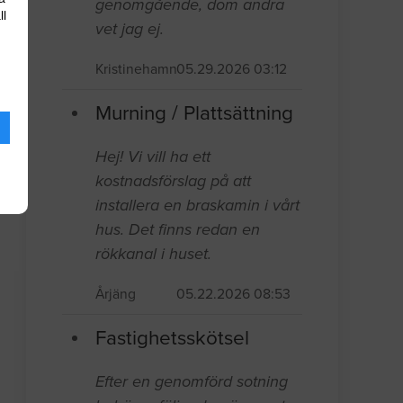
genomgående, dom andra
ll
vet jag ej.
Kristinehamn
05.29.2026 03:12
Murning / Plattsättning
Hej! Vi vill ha ett
kostnadsförslag på att
installera en braskamin i vårt
hus. Det finns redan en
rökkanal i huset.
Årjäng
05.22.2026 08:53
Fastighetsskötsel
Efter en genomförd sotning