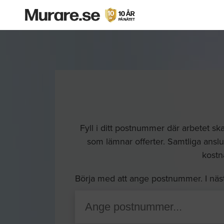
Fyll i ditt postnummer där arbetet sk
som lämnar offerter. Samtliga anslut
kostna
Börja med att ange postnummer. I näs