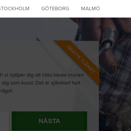
STOCKHOLM
GÖTEBORG
MALMÖ
GRATIS TJÄNST
vi hjälper dig att hitta lokala murare
 dig som kund. Det är självklart helt
 något.
NÄSTA