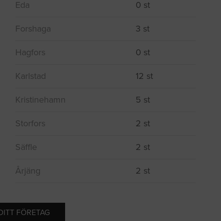
Eda
0 st
Forshaga
3 st
Hagfors
0 st
Karlstad
12 st
Kristinehamn
5 st
Storfors
2 st
Säffle
2 st
Årjäng
2 st
 DITT FÖRETAG