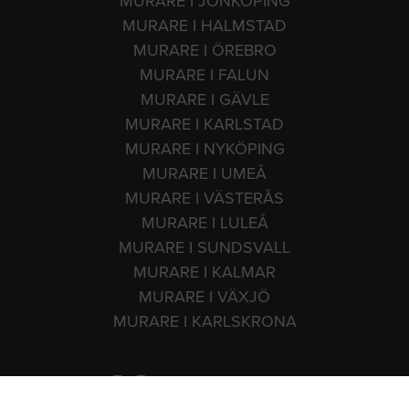
MURARE I JÖNKÖPING
MURARE I HALMSTAD
MURARE I ÖREBRO
MURARE I FALUN
MURARE I GÄVLE
MURARE I KARLSTAD
MURARE I NYKÖPING
MURARE I UMEÅ
MURARE I VÄSTERÅS
MURARE I LULEÅ
MURARE I SUNDSVALL
MURARE I KALMAR
MURARE I VÄXJÖ
MURARE I KARLSKRONA