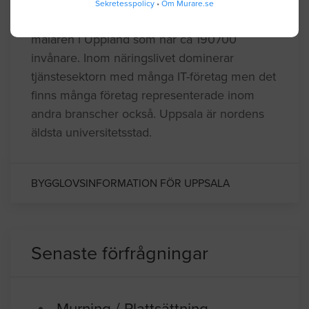
Sekretesspolicy
•
Om Murare.se
Uppsala kommun är en folkrik kommun vid
mälaren i Uppland som har ca 190700
invånare. Inom näringslivet dominerar
tjänstesektorn med många IT-företag men det
finns många företag representerade inom
andra branscher också. Uppsala är nordens
äldsta universitetsstad.
BYGGLOVSINFORMATION FÖR UPPSALA
Senaste förfrågningar
Murning / Plattsättning