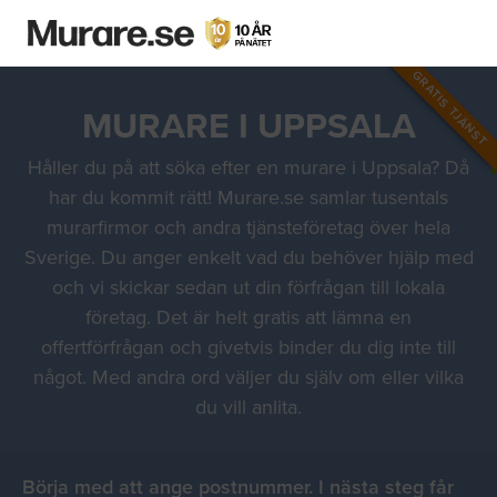
GRATIS TJÄNST
MURARE I UPPSALA
Håller du på att söka efter en murare i Uppsala? Då
har du kommit rätt! Murare.se samlar tusentals
murarfirmor och andra tjänsteföretag över hela
Sverige. Du anger enkelt vad du behöver hjälp med
och vi skickar sedan ut din förfrågan till lokala
företag. Det är helt gratis att lämna en
offertförfrågan och givetvis binder du dig inte till
något. Med andra ord väljer du själv om eller vilka
du vill anlita.
Börja med att ange postnummer. I nästa steg får