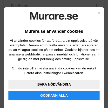
Enköping
×
Heby
Håbo
Murare.se använder cookies
Knivsta
Vi använder cookies för att förbättra din upplevelse på vår
Tierp
webbplats. Genom att fortsätta använda sidan accepterar
Uppsala
du att vi lagrar cookies på din enhet. Cookies hjälper oss att
analysera webbtrafik, anpassa innehåll och funktioner samt
Älvkarleby
ge dig en mer personlig och smidig upplevelse.
Östhammar
Om du inte vill att vi ska använda cookies kan du enkelt
justera dina inställningar i webbläsaren.
BARA NÖDVÄNDIGA
Kommuninformation
GODKÄNN ALLA