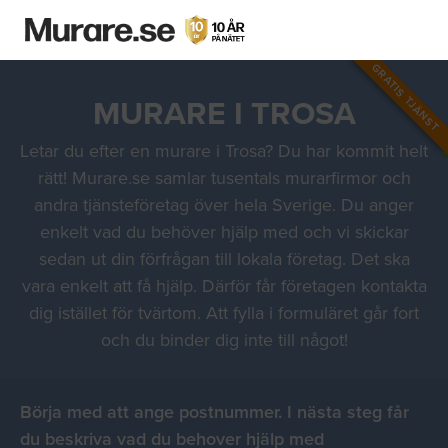
GRATIS TJÄNST
MURARE I TROSA
Letar du efter en murare i Trosa? Du har kommit helt
rätt! Murare.se samlar tusentals murarfirmor och
andra tjänsteföretag över hela Sverige. Du anger
enkelt vad du behöver hjälp med och vi skickar
sedan ut din förfrågan till lokala företag. Det ska
vara enkelt att få hjälp. Därför får företagen kontakta
dig istället för tvärtom. Att fylla i formuläret går fort
och du binder dig inte till något!
Börja med att ange postnummer. I nästa steg får
du beskriva vad du behover hjälp med