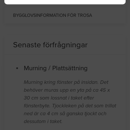
BYGGLOVSINFORMATION FÖR TROSA
Senaste förfrågningar
Murning / Plattsättning
Murning kring fönster på insidan. Det
behöver muras upp en yta på ca 45 x
30 cm som lossnat i taket efter
fönsterbyte. Tjockleken på det som trillat
ned är ca 4 cm så ganska tjockt och
dessutom i taket.