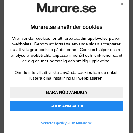
Trosa
×
Vingåker
Murare.se använder cookies
Vi använder cookies för att förbättra din upplevelse på vår
webbplats. Genom att fortsätta använda sidan accepterar
Kommuninformation
du att vi lagrar cookies på din enhet. Cookies hjälper oss att
analysera webbtrafik, anpassa innehåll och funktioner samt
ge dig en mer personlig och smidig upplevelse.
Trosa kommun ligger i Södermanland och har
Om du inte vill att vi ska använda cookies kan du enkelt
ca 11300 invånare. Det är en unga kommun
justera dina inställningar i webbläsaren.
som bildades 1991. Genom kommunen flyter
BARA NÖDVÄNDIGA
Trosaån som är i förbindelse med Mälaren
och i terrängen i övrigt dominerar
GODKÄNN ALLA
jordbrukslandskapet. Näringslivet är väldigt
varierat med företag som verkar inom många
Sekretesspolicy
•
Om Murare.se
olika brancher.