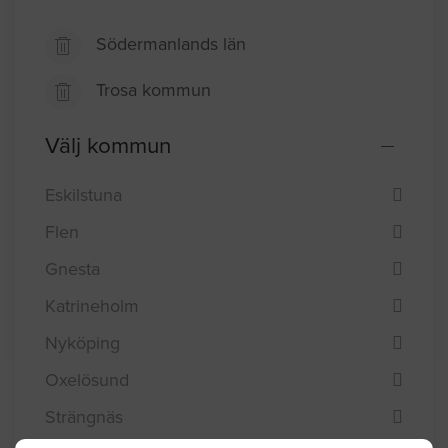
Södermanlands län
Trosa kommun
Välj kommun
Eskilstuna
Flen
Gnesta
Katrineholm
Nyköping
Oxelösund
Strängnäs