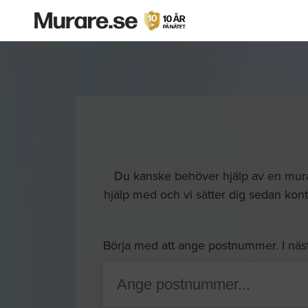
Du kanske behöver hjälp av en murare
hjälp med och vi sätter dig sedan kont
Börja med att ange postnummer. I näs