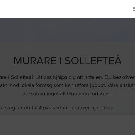
MURARE I SOLLEFTEÅ
 i Sollefteå? Låt oss hjälpa dig att hitta en. Du beskriv
akt med lokala företag som kan utföra jobbet. Våra anslutna
dessutom inget att lämna en förfrågan.
ta steg får du beskriva vad du behover hjälp med