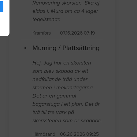
Renovering skorsten. Ska ej
eldas i. Mura om ca 4 lager
tegelstenar.
Kramfors
07.16.2026 07:19
Murning / Plattsättning
Hej, Jag har en skorsten
som blev skadad av ett
nedfallande träd under
stormen i mellandagarna.
Det är en gammal
bagarstuga i ett plan. Det är
två till tre varv på
skorsstenen som är skadade.
Härnösand
06.26.2026 09:25