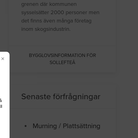
grenen där kommunen
sysselsätter 2000 personer men
det finns även många företag
inom skogsindustrin.
BYGGLOVSINFORMATION FÖR
×
SOLLEFTEÅ
Senaste förfrågningar
å
ll
Murning / Plattsättning