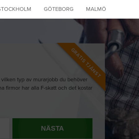
STOCKHOLM
GÖTEBORG
MALMÖ
GRATIS TJÄNST
er vilken typ av murarjobb du behöver
 firmor har alla F-skatt och det kostar
NÄSTA