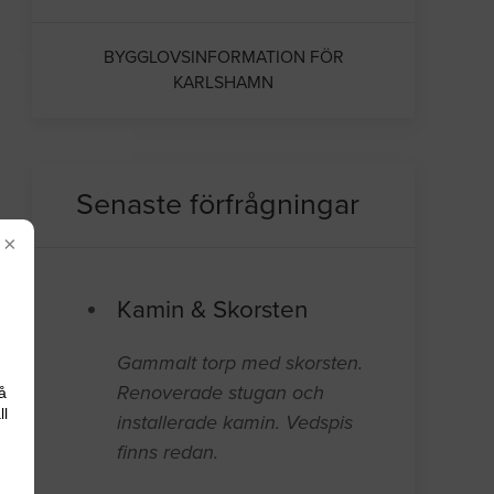
BYGGLOVSINFORMATION FÖR
KARLSHAMN
Senaste förfrågningar
×
Kamin & Skorsten
Gammalt torp med skorsten.
Renoverade stugan och
å
ll
installerade kamin. Vedspis
finns redan.