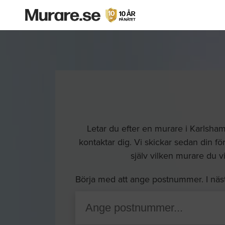
Letar du efter en murare i Karlsham
kontaktar dig. Vi skickar sedan din för
själv vilken murare du vi
Börja med att ange postnummer. I näs