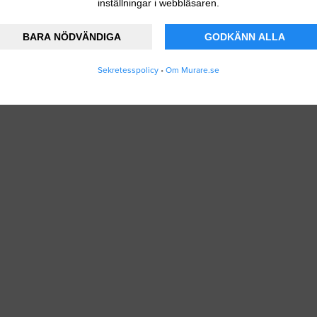
inställningar i webbläsaren.
BARA NÖDVÄNDIGA
GODKÄNN ALLA
Sekretesspolicy
•
Om Murare.se