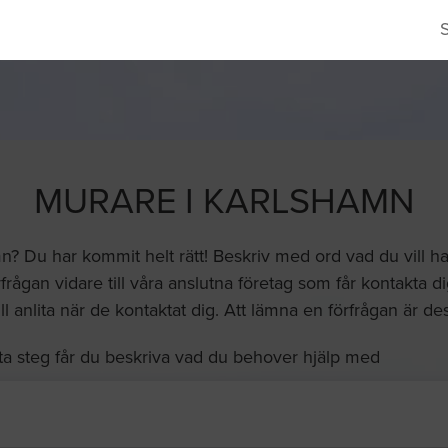
MURARE I KARLSHAMN
n? Du har kommit helt rätt! Beskriv med ord vad du vill h
frågan vidare till våra anslutna företag som får kontakta di
ll anlita när de kontaktat dig. Att lämna en förfrågan är de
ta steg får du beskriva vad du behover hjälp med