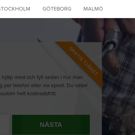
STOCKHOLM
GÖTEBORG
MALMÖ
GRATIS TJÄNST
a hjälp med och fyll sedan i hur man
g per telefon eller via epost. Du väljer
ssutom helt kostnadsfritt.
NÄSTA