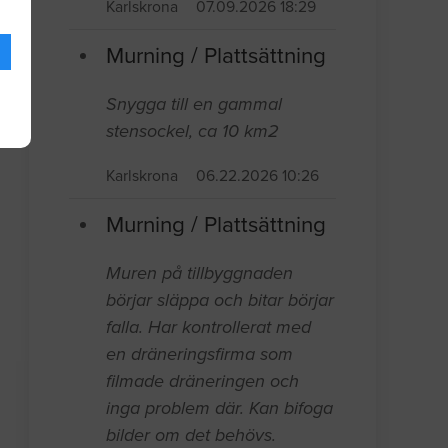
Karlskrona
07.09.2026 18:29
Murning / Plattsättning
Snygga till en gammal
stensockel, ca 10 km2
Karlskrona
06.22.2026 10:26
Murning / Plattsättning
Muren på tillbyggnaden
börjar släppa och bitar börjar
falla. Har kontrollerat med
en dräneringsfirma som
filmade dräneringen och
inga problem där. Kan bifoga
bilder om det behövs.