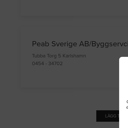
Peab Sverige AB/Byggservc
Tubba Torg 5 Karlshamn
0454 - 34702
d
LÄGG TILL