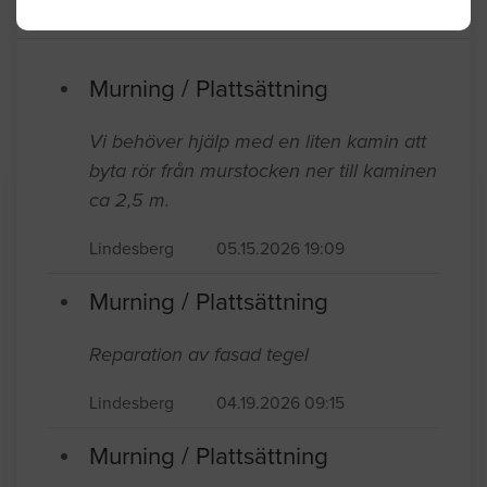
Senaste förfrågningar
Murning / Plattsättning
Vi behöver hjälp med en liten kamin att
byta rör från murstocken ner till kaminen
ca 2,5 m.
Lindesberg
05.15.2026 19:09
Murning / Plattsättning
Reparation av fasad tegel
Lindesberg
04.19.2026 09:15
Murning / Plattsättning