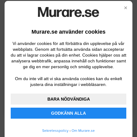
×
Kommuninformation
Murare.se använder cookies
Hällefors kommun är en kommun i
Vi använder cookies för att förbättra din upplevelse på vår
webbplats. Genom att fortsätta använda sidan accepterar
landskapet Västmanland i Örebro län och har
du att vi lagrar cookies på din enhet. Cookies hjälper oss att
ca 7300 invånare. Järn-, stål- och
analysera webbtrafik, anpassa innehåll och funktioner samt
metallindustrin är de dominerande näringarna
ge dig en mer personlig och smidig upplevelse.
i kommunen. Logiskt då Hällefors är en
Om du inte vill att vi ska använda cookies kan du enkelt
gammal bruksort
justera dina inställningar i webbläsaren.
BARA NÖDVÄNDIGA
BYGGLOVSINFORMATION FÖR HÄLLEFORS
GODKÄNN ALLA
Sekretesspolicy
•
Om Murare.se