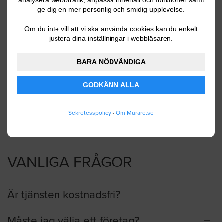
analysera webbtrafik, anpassa innehåll och funktioner samt
ge dig en mer personlig och smidig upplevelse.
Jag godkänner att Murare.se lagrar och använder
mina personuppgifter enligt
användarvillkoren
.
Om du inte vill att vi ska använda cookies kan du enkelt
justera dina inställningar i webbläsaren.
BARA NÖDVÄNDIGA
SKICKA IN
GODKÄNN ALLA
Sekretesspolicy
•
Om Murare.se
VANLIGA FRÅGOR
Är tjänsten kostnadsfri?
Måste jag välja ett företag?